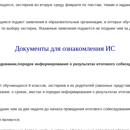
ающихся, экстернов во вторую среду февраля по текстам, темам и зад
ющиеся подают заявления в образовательные организации, в которых о
 по выбору экстерна. Указанные заявления подаются не позднее чем за
Документы для ознакомления ИС
едовании,
порядок информирования о результатах итогового собес
 обучающихся 9 классов, экстернов и их родителей (законных представи
вания, о сроках, местах и порядке информирования о результатах итогов
днее чем за две недели до начала проведения итогового собеседования
и являются: