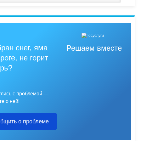
ран снег, яма
Решаем вместе
роге, не горит
рь?
улись с проблемой —
е о ней!
бщить о проблеме