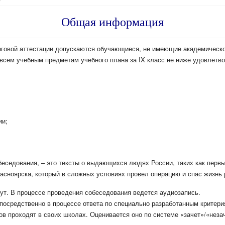
Общая информация
тоговой аттестации допускаются обучающиеся, не имеющие академическ
сем учебным предметам учебного плана за IX класс не ниже удовлетвор
ии;
беседования, – это тексты о выдающихся людях России, таких как первы
расноярска, который в сложных условиях провел операцию и спас жизнь 
ут. В процессе проведения собеседования ведется аудиозапись.
посредственно в процессе ответа по специально разработанным критери
ов проходят в своих школах. Оценивается оно по системе «зачет»/«неза