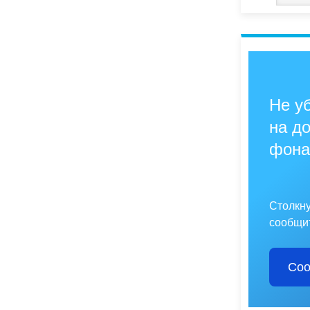
Не уб
на до
фона
Столкн
сообщит
Соо