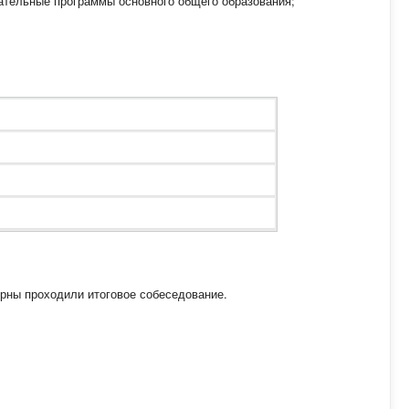
ательные программы основного общего образования;
ерны проходили итоговое собеседование.