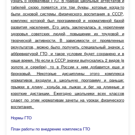
узнать о нормативах ГТО. В графах школьных аттестатов и
табелей скоро появятся эти три буквы, которые когда-то
были основой системы физического воспитания в СССР,
комплекс которой был программной и нормативной базой
развития населения. Его цель заключалась в укреплении
здоровья советских людей, повышении их трудовой и
творческой активности. В зависимости от проявленных
результатов, можно было получить специальный значок с
аббревиатурой ГТО, и такое условие будет сохранено и в
наше время. Но если в СССР значки выпускались 2 видов (в
золоте и серебре), то в России к ним добавится еще и
бронзовый. Некоторые дисциплины этого комплекса
нормативов входили в школьную программу и раньше:
прыжки в длину, ходьба на лыжах и бег на длинные и
короткие дистанции. Ежегодно школьники всех классов
сдают по этим нормативам зачеты на уроках физического
воспитания.
Нормы ГТО
План работы по внедрению комплекса ГТО