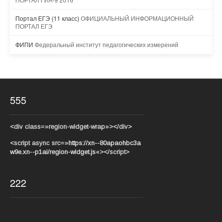
Портал ЕГЭ (11 класс)
ОФИЦИАЛЬНЫЙ ИНФОРМАЦИОННЫЙ
ПОРТАЛ ЕГЭ
ФИПИ
Федеральный институт педагогических измерений
555
<div class=»region-widget-wrap»></div>
<script async src=»
https://xn--80apaohbc3a
w9e.xn--p1ai/region-widget.js
«></script>
222